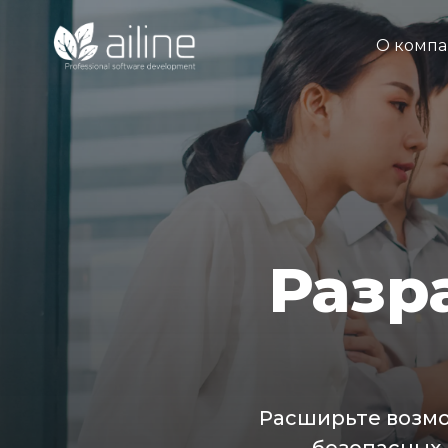
О комп
Разр
Расширьте возмо