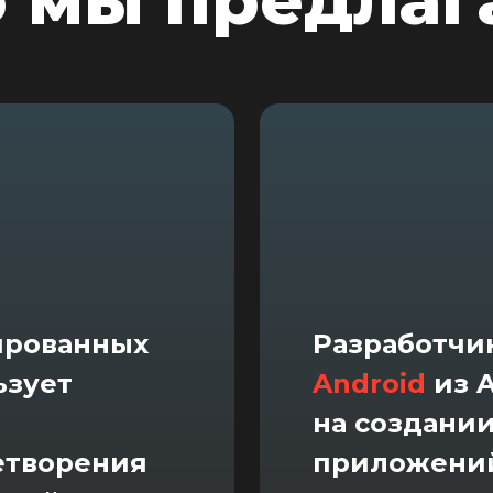
о мы предлаг
ированных
Разработчи
ьзует
Android
из A
на создани
етворения
приложений