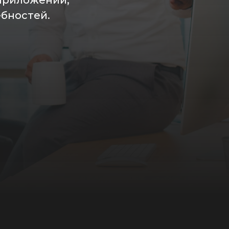
приложений,
ебностей.