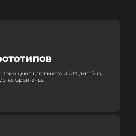
рототипов
 помощью тщательного UI/UX-дизайна,
аботке фронтенда