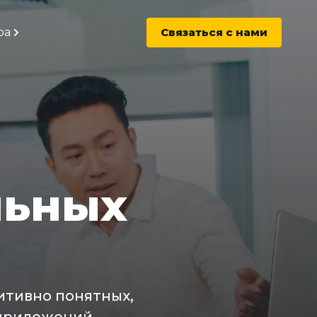
ра
Связаться с нами
льных
итивно понятных,